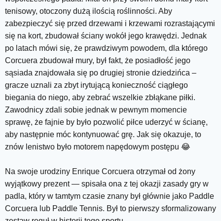
tenisowy, otoczony dużą ilością roślinności. Aby
zabezpieczyć się przed drzewami i krzewami rozrastającymi
się na kort, zbudował ściany wokół jego krawędzi. Jednak
po latach mówi się, że prawdziwym powodem, dla którego
Corcuera zbudował mury, był fakt, że posiadłość jego
sąsiada znajdowała się po drugiej stronie dziedzińca –
gracze uznali za zbyt irytującą konieczność ciągłego
biegania do niego, aby zebrać wszelkie zbłąkane piłki.
Zawodnicy zdali sobie jednak w pewnym momencie
sprawę, że fajnie by było pozwolić piłce uderzyć w ścianę,
aby następnie móc kontynuować grę. Jak się okazuje, to
znów lenistwo było motorem napędowym postępu 😂
Na swoje urodziny Enrique Corcuera otrzymał od żony
wyjątkowy prezent — spisała ona z tej okazji zasady gry w
padla, który w tamtym czasie znany był głównie jako Paddle
Corcuera lub Paddle Tennis. Był to pierwszy sformalizowany
zestaw reguł w historii tego sportu.