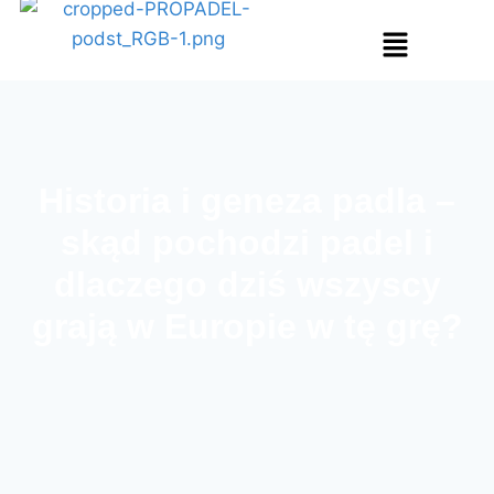
Historia i geneza padla –
skąd pochodzi padel i
dlaczego dziś wszyscy
grają w Europie w tę grę?