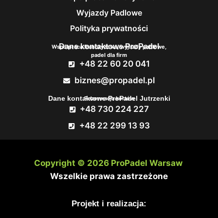
Wyjazdy Padlowe
Polityka prywatności
Dane kontaktowe ProPadel
Współpraca franczyzowa, wyjazdy padlowe,
padel dla firm
+48 22 60 20 041
biznes@propadel.pl
Dane kontaktowe ProPadel Jutrzenki
Rezerwacja kortów
+48 730 224 227
+48 22 299 13 93
Copyright © 2026
ProPadel Warsaw
Wszelkie prawa zastrzeżone
Projekt i realizacja: