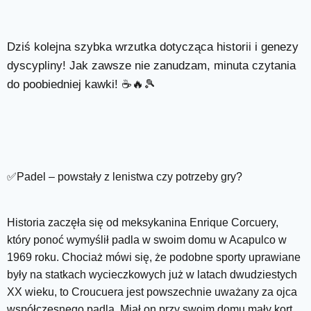
Dziś kolejna szybka wrzutka dotycząca historii i genezy
dyscypliny! Jak zawsze nie zanudzam, minuta czytania
do poobiedniej kawki! ☕️🔥🎾
✅Padel – powstały z lenistwa czy potrzeby gry?
Historia zaczęła się od meksykanina Enrique Corcuery,
który ponoć wymyślił padla w swoim domu w Acapulco w
1969 roku. Chociaż mówi się, że podobne sporty uprawiane
były na statkach wycieczkowych już w latach dwudziestych
XX wieku, to Croucuera jest powszechnie uważany za ojca
współczesnego padla. Miał on przy swoim domu mały kort