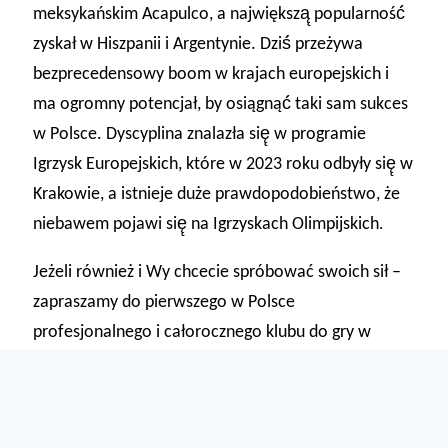
meksykańskim Acapulco, a największą̨ popularność́
zyskał w Hiszpanii i Argentynie. Dziś́ przeżywa
bezprecedensowy boom w krajach europejskich i
ma ogromny potencjał, by osiągnąć́ taki sam sukces
w Polsce. Dyscyplina znalazła się̨ w programie
Igrzysk Europejskich, które w 2023 roku odbyły się̨ w
Krakowie, a istnieje duże prawdopodobieństwo, że
niebawem pojawi się̨ na Igrzyskach Olimpijskich
.
Jeżeli również i Wy chcecie spróbować swoich sił –
zapraszamy do pierwszego w Polsce
profesjonalnego i całorocznego klubu do gry w
padla, który mieści się na Jutrzenki 12 w Warszawie.
Czeka tam na Was 5 pełnowymiarowych kortów pod
dachem, w tym jeden kort „centralny” typu