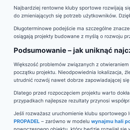
Najbardziej rentowne kluby sportowe rozwijają si
do zmieniających się potrzeb użytkowników. Dzię
Długoterminowe podejście ma szczególne znaczeni
osiągają projekty budowane z myślą o rozwoju prze
Podsumowanie – jak uniknąć naj
Większość problemów związanych z otwieraniem k
początku projektu. Nieodpowiednia lokalizacja, ź
utrudnić rozwój nawet dobrze zapowiadającej się 
Dlatego przed rozpoczęciem projektu warto dokła
przypadkach najlepsze rezultaty przynosi współp
Jeśli rozważasz uruchomienie klubu sportowego lu
PROPADEL
– zarówno w modelu
wynajmu hali p
nowoczesnego obiektu, który będzie rozwijał si