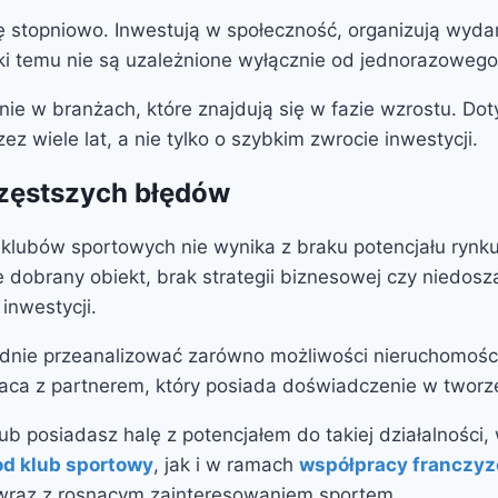
ę stopniowo. Inwestują w społeczność, organizują wydarz
ki temu nie są uzależnione wyłącznie od jednorazowego
e w branżach, które znajdują się w fazie wzrostu. Doty
z wiele lat, a nie tylko o szybkim zwrocie inwestycji.
częstszych błędów
lubów sportowych nie wynika z braku potencjału rynku
le dobrany obiekt, brak strategii biznesowej czy niedo
inwestycji.
dnie przeanalizować zarówno możliwości nieruchomości, 
raca z partnerem, który posiada doświadczenie w tworz
b posiadasz halę z potencjałem do takiej działalności
od klub sportowy
, jak i w ramach
współpracy franczyz
ę wraz z rosnącym zainteresowaniem sportem.