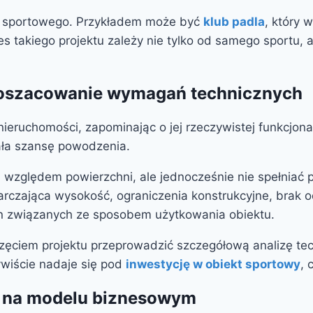
u sportowego. Przykładem może być
klub padla
, który
s takiego projektu zależy nie tylko od samego sportu, 
edoszacowanie wymagań technicznych
 nieruchomości, zapominając o jej rzeczywistej funkcjo
ała szansę powodzenia.
d względem powierzchni, ale jednocześnie nie spełnia
arczająca wysokość, ograniczenia konstrukcyjne, brak
n związanych ze sposobem użytkowania obiektu.
częciem projektu przeprowadzić szczegółową analizę te
ywiście nadaje się pod
inwestycję w obiekt sportowy
, 
t na modelu biznesowym