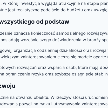
, w której inwestycja wygląda atrakcyjnie na etapie plan
totne jest realistyczne podejście do budżetu oraz uwzgl
wszystkiego od podstaw
cześnie oznacza konieczność samodzielnego rozwiązyw
ie posiadają wcześniejszego doświadczenia w branży sp
gowej, organizacja codziennej działalności oraz rozwij
raz większym zainteresowaniem cieszą się modele opart
gotowych rozwiązań oraz wsparcia osób, które mają doś
na ograniczenie ryzyka oraz szybsze osiągnięcie stabil
ozwoju
znie na otwarciu obiektu. W rzeczywistości uruchomien
wania pozycji na rynku i utrzymywania zainteresowania